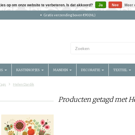
kies op om onze website te verbeteren. Is dat akkoord?
Ja
Nee
Meer 
Gratis verzending boven €90 (NL)
RS
KASTKNOPJES
MANDEN
DECORATIE
TEXTIEL
Tags
Helen Dardik
Producten getagd met H