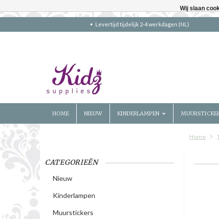
Wij slaan coo
Levertijd tijdelijk 2-4 werkdagen (NL)
HOME
NIEUW
KINDERLAMPEN
MUURSTICKE
Home
CATEGORIEËN
Nieuw
Kinderlampen
Muurstickers