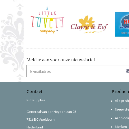
Meld je aan voor onze nieuwsbrief
Contact
Product
Kidzsupplies
Alle pro
Nieuwste
Generaal van der Heydenlaan 28
Aanbiedi
7316 BC
Apeldoorn
Merken
Nederland