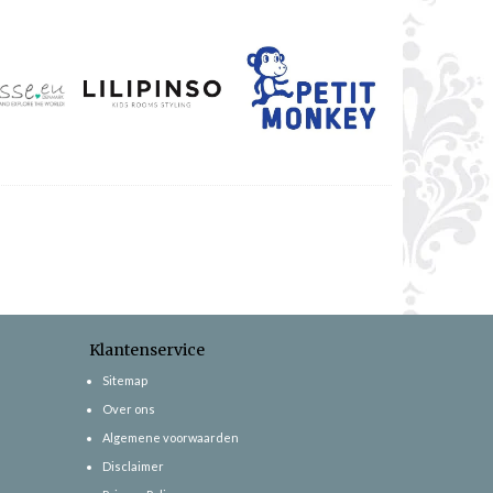
Klantenservice
Sitemap
Over ons
Algemene voorwaarden
Disclaimer