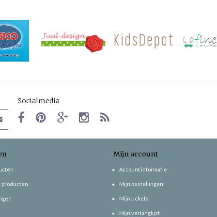
Socialmedia
en
Mijn account
ducten
Account informatie
 producten
Mijn bestellingen
ngen
Mijn tickets
Mijn verlanglijst