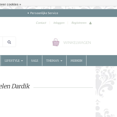
over cookies »
Persoonlijke Service
Contact
|
Inloggen
|
Registreren
WINKELWAGEN
LIFESTYLE
SALE
THEMA'S
MERKEN
elen Dardik