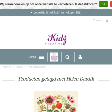
Wij slaan cookies op om onze website te verbeteren. Is dat akkoord?
Ja
Levertijd tijdelijk 2-4 werkdagen (NL)
Contact
MENU
Home
Tags
Helen Dardik
Producten getagd met Helen Dardik