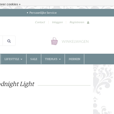
over cookies »
Persoonlijke Service
Contact
|
Inloggen
|
Registreren
WINKELWAGEN
LIFESTYLE
SALE
THEMA'S
MERKEN
dnight Light