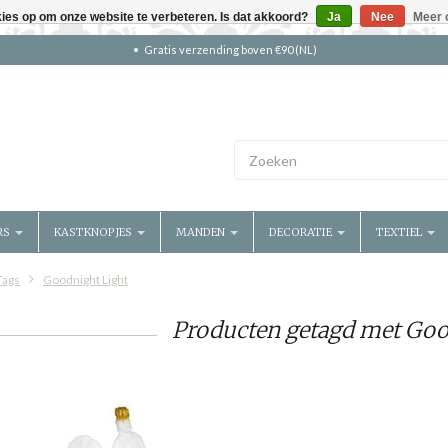
kies op om onze website te verbeteren. Is dat akkoord?
Ja
Nee
Meer 
Gratis verzending boven €90 (NL)
RS
KASTKNOPJES
MANDEN
DECORATIE
TEXTIEL
Tags
Goodnight Light
Producten getagd met Goo