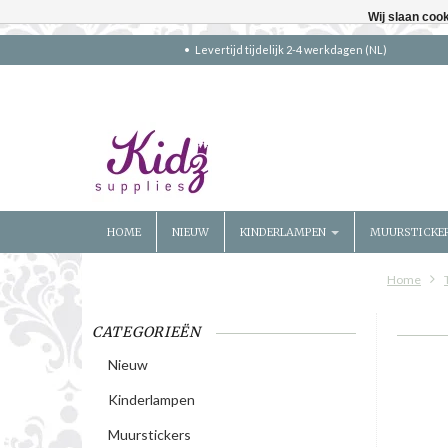
Wij slaan coo
Levertijd tijdelijk 2-4 werkdagen (NL)
HOME
NIEUW
KINDERLAMPEN
MUURSTICKE
Home
CATEGORIEËN
Nieuw
Kinderlampen
Muurstickers