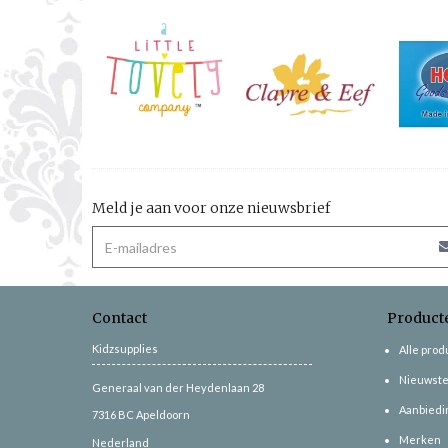
Meld je aan voor onze nieuwsbrief
Contact
Product
Kidzsupplies
Alle pro
Nieuwste
Generaal van der Heydenlaan 28
Aanbiedi
7316 BC
Apeldoorn
Merken
Nederland