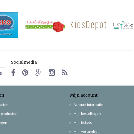
Socialmedia
en
Mijn account
ducten
Account informatie
 producten
Mijn bestellingen
ngen
Mijn tickets
Mijn verlanglijst