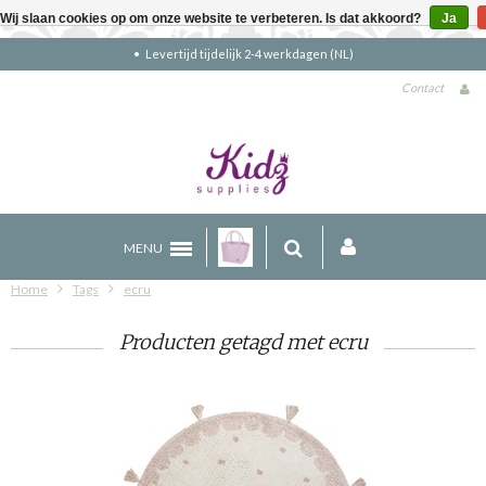
Wij slaan cookies op om onze website te verbeteren. Is dat akkoord?
Ja
Levertijd tijdelijk 2-4 werkdagen (NL)
Contact
MENU
Home
Tags
ecru
Producten getagd met ecru