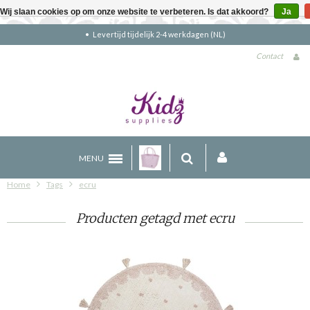
Wij slaan cookies op om onze website te verbeteren. Is dat akkoord?
Ja
Levertijd tijdelijk 2-4 werkdagen (NL)
Contact
MENU
Home
Tags
ecru
Producten getagd met ecru