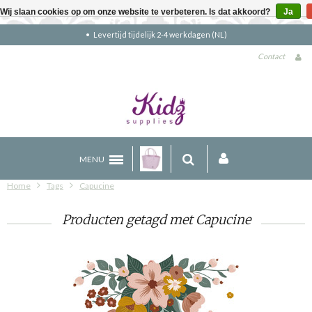
Wij slaan cookies op om onze website te verbeteren. Is dat akkoord?
Ja
Levertijd tijdelijk 2-4 werkdagen (NL)
Contact
MENU
Home
Tags
Capucine
Producten getagd met Capucine