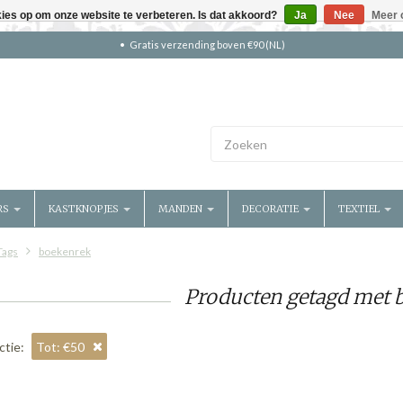
kies op om onze website te verbeteren. Is dat akkoord?
Ja
Nee
Meer 
Gratis verzending boven €90 (NL)
RS
KASTKNOPJES
MANDEN
DECORATIE
TEXTIEL
Tags
boekenrek
Producten getagd met 
ctie:
Tot: €50