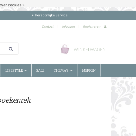
over cookies »
Persoonlijke Service
Contact
|
Inloggen
|
Registreren
WINKELWAGEN
LIFESTYLE
SALE
THEMA'S
MERKEN
boekenrek