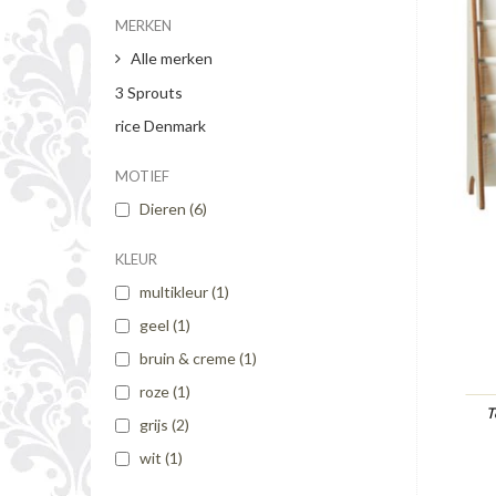
MERKEN
Alle merken
3 Sprouts
rice Denmark
MOTIEF
Dieren
(6)
KLEUR
multikleur
(1)
geel
(1)
bruin & creme
(1)
roze
(1)
T
grijs
(2)
wit
(1)