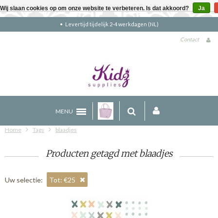
Wij slaan cookies op om onze website te verbeteren. Is dat akkoord?
Ja
Levertijd tijdelijk 2-4 werkdagen (NL)
Contact
MENU
Home
Tags
blaadjes
Producten getagd met blaadjes
Uw selectie:
Tot: €25