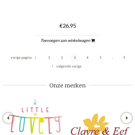
€26,95
Toevoegen aan winkelwagen
vorige pagina
1
2
3
4
5
..
9
volgende vorige
Onze merken