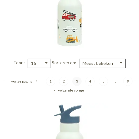
Toon
Sorteren op
16
Meest bekeken
vorige pagina
1
2
3
4
5
..
9
volgende vorige