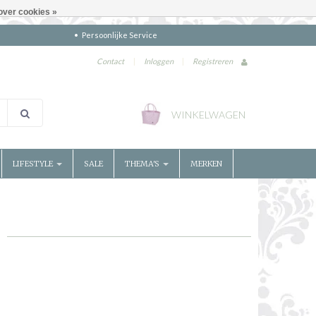
over cookies »
Persoonlijke Service
Contact
|
Inloggen
|
Registreren
WINKELWAGEN
LIFESTYLE
SALE
THEMA'S
MERKEN