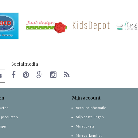
Socialmedia
en
Mijn account
ducten
Account informatie
 producten
Mijn bestellingen
ngen
Mijn tickets
Mijn verlanglijst