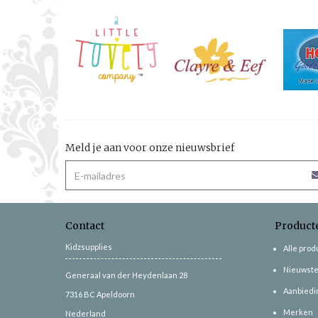
Meld je aan voor onze nieuwsbrief
Contact
Product
Kidzsupplies
Alle pro
Nieuwste
Generaal van der Heydenlaan 28
Aanbiedi
7316 BC
Apeldoorn
Merken
Nederland