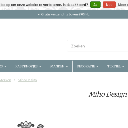
kies op om onze website te verbeteren. Is dat akkoord?
Ja
Nee
Meer 
Gratis verzending boven €90 (NL)
RS
KASTKNOPJES
MANDEN
DECORATIE
TEXTIEL
Merken
Miho Design
Miho Design