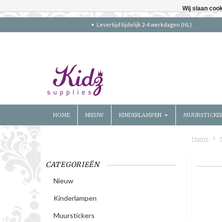
Wij slaan coo
Levertijd tijdelijk 2-4 werkdagen (NL)
HOME
NIEUW
KINDERLAMPEN
MUURSTICKE
Home
CATEGORIEËN
Nieuw
Kinderlampen
Muurstickers