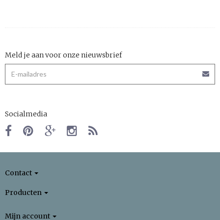
Meld je aan voor onze nieuwsbrief
Socialmedia
Contact
Producten
Mijn account