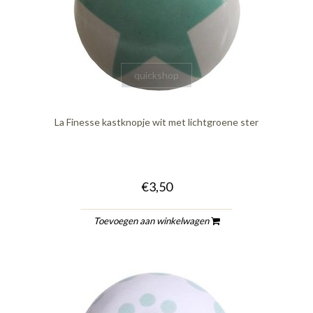
quickshop
La Finesse kastknopje wit met lichtgroene ster
€3,50
Toevoegen aan winkelwagen