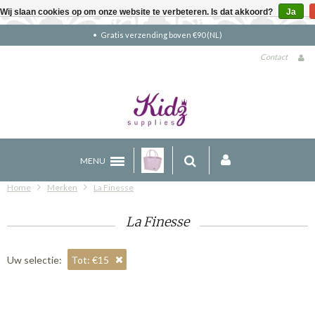
Wij slaan cookies op om onze website te verbeteren. Is dat akkoord?
Ja
Gratis verzending boven €90 (NL)
Contact
MENU
Home
Merken
La Finesse
La Finesse
Uw selectie:
Tot: €15