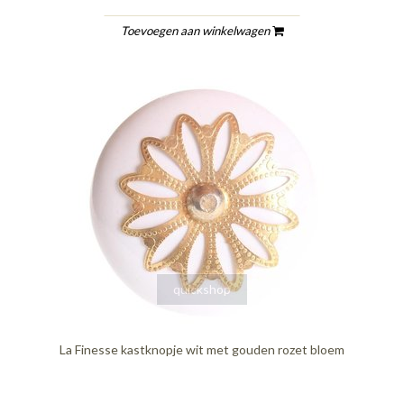
Toevoegen aan winkelwagen
quickshop
La Finesse kastknopje wit met gouden rozet bloem