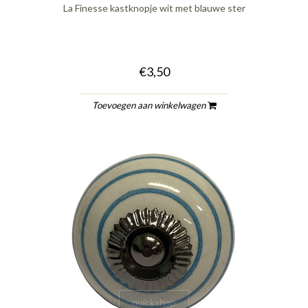
La Finesse kastknopje wit met blauwe ster
€3,50
Toevoegen aan winkelwagen
quickshop