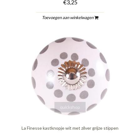
€3,25
Toevoegen aan winkelwagen
quickshop
La Finesse kastknopje wit met zilver grijze stippen