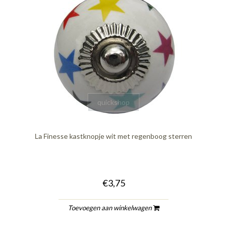
quickshop
La Finesse kastknopje wit met regenboog sterren
€3,75
Toevoegen aan winkelwagen