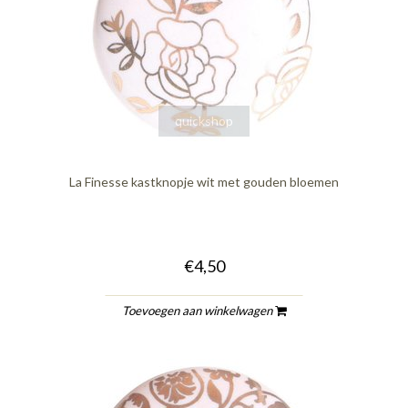
quickshop
La Finesse kastknopje wit met gouden bloemen
€4,50
Toevoegen aan winkelwagen