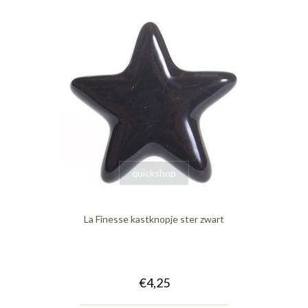
quickshop
La Finesse kastknopje ster zwart
€4,25