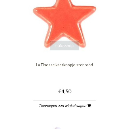
quickshop
La Finesse kastknopje ster rood
€4,50
Toevoegen aan winkelwagen