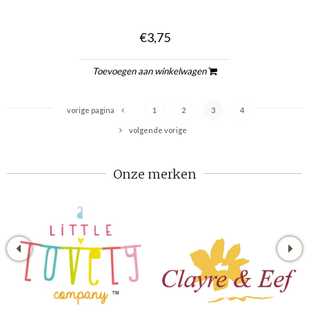
€3,75
Toevoegen aan winkelwagen
vorige pagina
1
2
3
4
volgende vorige
Onze merken