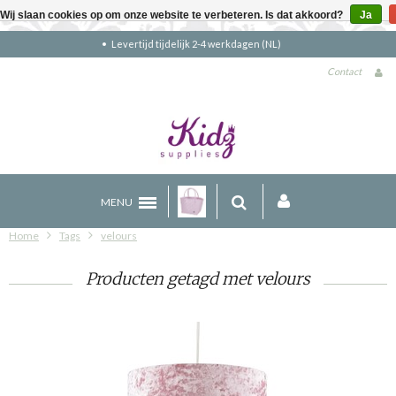
Wij slaan cookies op om onze website te verbeteren. Is dat akkoord?
Ja
ijdelijk 2-4 werkdagen (NL)
Gratis verze
Contact
MENU
Home
Tags
velours
Producten getagd met velours