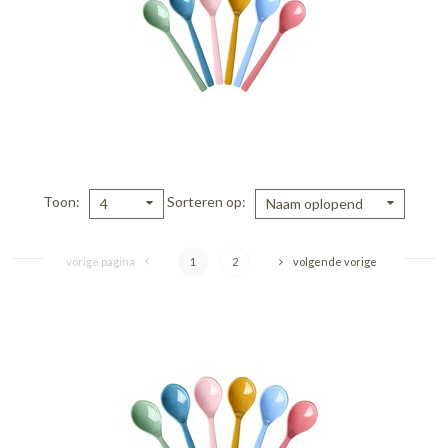
Toon
Sorteren op
4
Naam oplopend
vorige pagina
1
2
volgende vorige