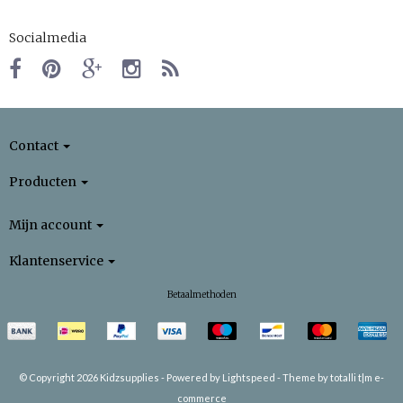
Socialmedia
Contact
Producten
Mijn account
Klantenservice
Betaalmethoden
© Copyright 2026 Kidzsupplies -
Powered by
Lightspeed
-
Theme by totalli t|m e-
commerce