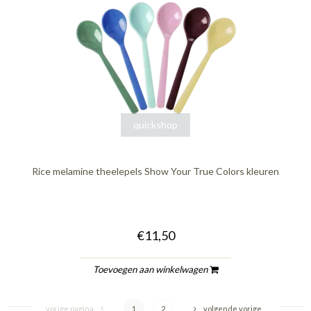
quickshop
Rice melamine theelepels Show Your True Colors kleuren
€11,50
Toevoegen aan winkelwagen
vorige pagina
1
2
volgende vorige