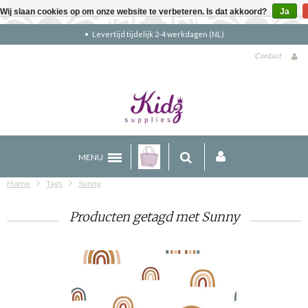
Wij slaan cookies op om onze website te verbeteren. Is dat akkoord?
Ja
NL)
Gratis verzending boven €90 (NL)
Contact
MENU
Home
Tags
Sunny
Producten getagd met Sunny