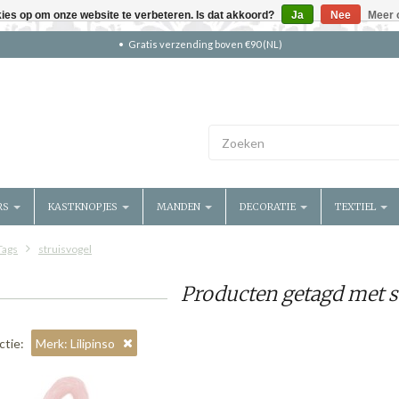
kies op om onze website te verbeteren. Is dat akkoord?
Ja
Nee
Meer 
Gratis verzending boven €90 (NL)
RS
KASTKNOPJES
MANDEN
DECORATIE
TEXTIEL
Tags
struisvogel
Producten getagd met s
ctie:
Merk: Lilipinso