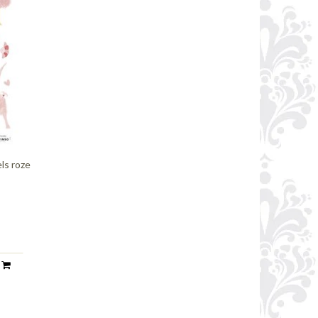
els roze
n