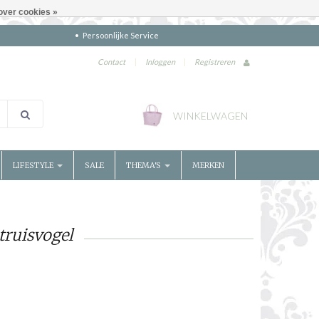
over cookies »
Persoonlijke Service
Contact
|
Inloggen
|
Registreren
WINKELWAGEN
LIFESTYLE
SALE
THEMA'S
MERKEN
truisvogel