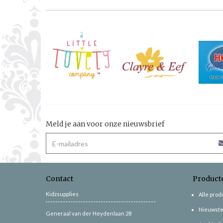
Meld je aan voor onze nieuwsbrief
Contact
Product
Kidzsupplies
Alle pro
Nieuwste
Generaal van der Heydenlaan 28