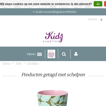
Wij slaan cookies op om onze website te verbeteren. Is dat akkoord?
Ja
Gratis verzending boven €90 (NL)
Contact
MENU
Home
Tags
schelpen
Producten getagd met schelpen