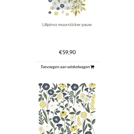
quickshop
Lilipinso muursticker pauw
€59,90
Toevoegen aan winkelwagen