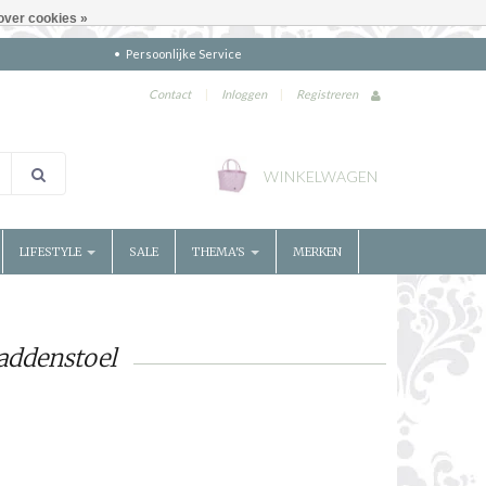
over cookies »
Persoonlijke Service
Contact
|
Inloggen
|
Registreren
WINKELWAGEN
LIFESTYLE
SALE
THEMA'S
MERKEN
addenstoel