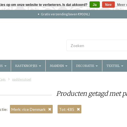
kies op om onze website te verbeteren. Is dat akkoord?
Ja
Nee
Meer 
Gratis verzending boven €90 (NL)
RS
KASTKNOPJES
MANDEN
DECORATIE
TEXTIEL
Tags
paddenstoel
Producten getagd met p
ctie:
Merk: rice Denmark
Tot: €85