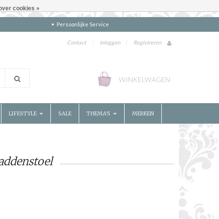
over cookies »
Persoonlijke Service
Contact
|
Inloggen
|
Registreren
WINKELWAGEN
LIFESTYLE
SALE
THEMA'S
MERKEN
addenstoel