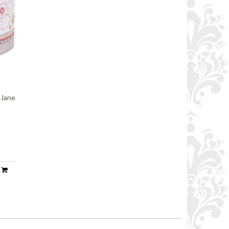
 Jane
n