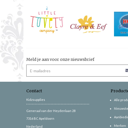
Meld je aan voor onze nieuwsbrief
Contact
Product
Kidzsupplies
Alle pro
Nieuwste
Generaal van der Heydenlaan 28
Aanbiedi
7316 BC
Apeldoorn
Merken
Nederland