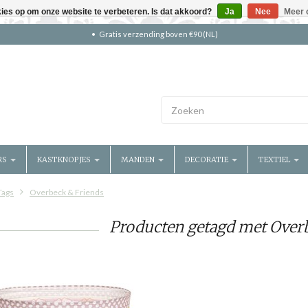
kies op om onze website te verbeteren. Is dat akkoord?
Ja
Nee
Meer 
Gratis verzending boven €90 (NL)
RS
KASTKNOPJES
MANDEN
DECORATIE
TEXTIEL
Tags
Overbeck & Friends
Producten getagd met Over