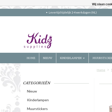
Wij slaan coo
Levertijd tijdelijk 2-4 werkdagen (NL)
HOME
NIEUW
KINDERLAMPEN
MUURSTICKE
Home
CATEGORIEËN
Nieuw
Kinderlampen
Muurstickers