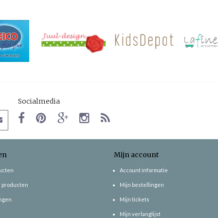
Socialmedia
en
Mijn account
ducten
Account informatie
 producten
Mijn bestellingen
ngen
Mijn tickets
Mijn verlanglijst