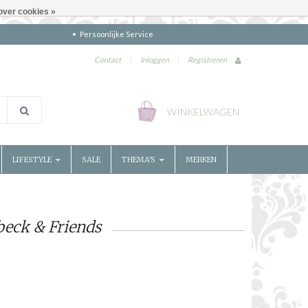
over cookies »
Persoonlijke Service
Contact
|
Inloggen
|
Registreren
WINKELWAGEN
LIFESTYLE
SALE
THEMA'S
MERKEN
beck & Friends