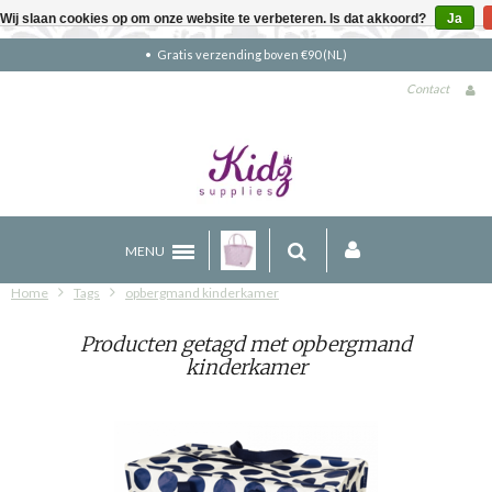
Wij slaan cookies op om onze website te verbeteren. Is dat akkoord?
Ja
Gratis verzending boven €90 (NL)
Contact
MENU
Home
Tags
opbergmand kinderkamer
Producten getagd met opbergmand
kinderkamer