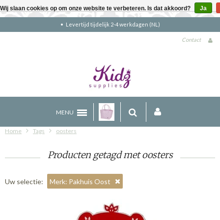
Wij slaan cookies op om onze website te verbeteren. Is dat akkoord?
Ja
NL)
Gratis verzending boven €90 (NL)
Contact
MENU
Home
Tags
oosters
Producten getagd met oosters
Uw selectie:
Merk: Pakhuis Oost