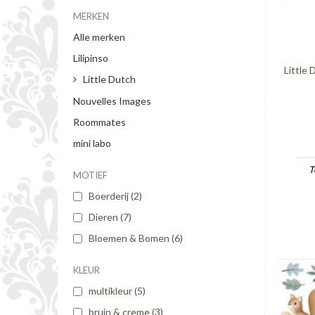
MERKEN
Alle merken
Lilipinso
Little 
Little Dutch
Nouvelles Images
Roommates
mini labo
T
MOTIEF
Boerderij
(2)
Dieren
(7)
Bloemen & Bomen
(6)
KLEUR
multikleur
(5)
bruin & creme
(3)