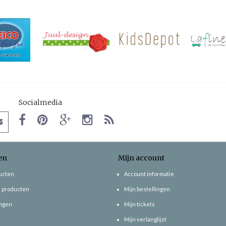
Socialmedia
en
Mijn account
ducten
Account informatie
 producten
Mijn bestellingen
ngen
Mijn tickets
Mijn verlanglijst