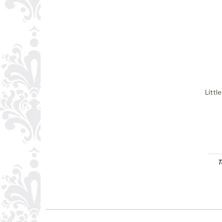
Littl
T