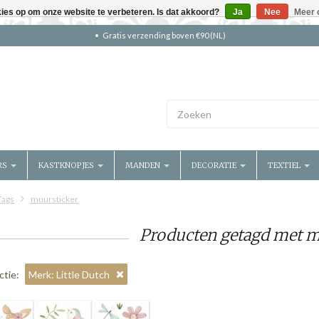
kies op om onze website te verbeteren. Is dat akkoord?
Ja
Nee
Meer 
Gratis verzending boven €90 (NL)
RS
KASTKNOPJES
MANDEN
DECORATIE
TEXTIEL
Tags
muursticker
Producten getagd met m
ctie:
Merk: Little Dutch