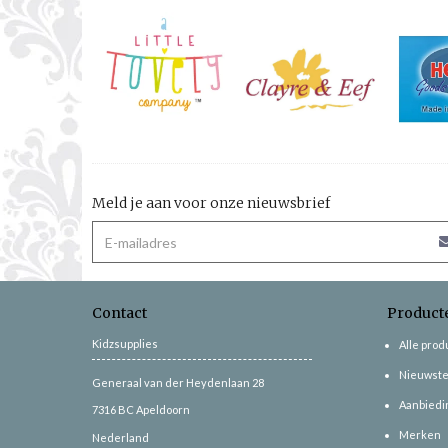
Meld je aan voor onze nieuwsbrief
Contact
Product
Kidzsupplies
Alle pro
Nieuwste
Generaal van der Heydenlaan 28
Aanbiedi
7316 BC
Apeldoorn
Merken
Nederland