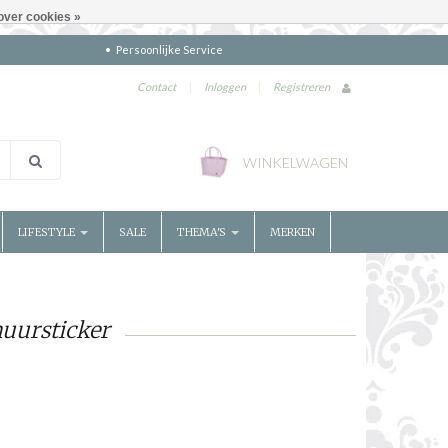
over cookies »
Persoonlijke Service
Contact
|
Inloggen
|
Registreren
WINKELWAGEN
LIFESTYLE
SALE
THEMA'S
MERKEN
uursticker