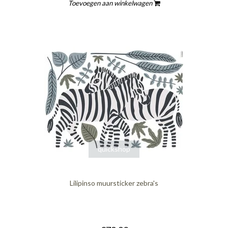
Toevoegen aan winkelwagen
quickshop
Lilipinso muursticker zebra's