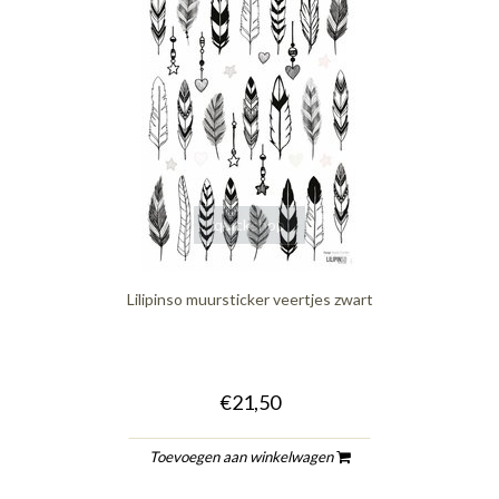
quickshop
Lilipinso muursticker veertjes zwart
€21,50
Toevoegen aan winkelwagen