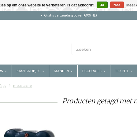
kies op om onze website te verbeteren. Is dat akkoord?
Ja
Nee
Meer 
Gratis verzending boven €90 (NL)
RS
KASTKNOPJES
MANDEN
DECORATIE
TEXTIEL
Tags
moustache
Producten getagd met 