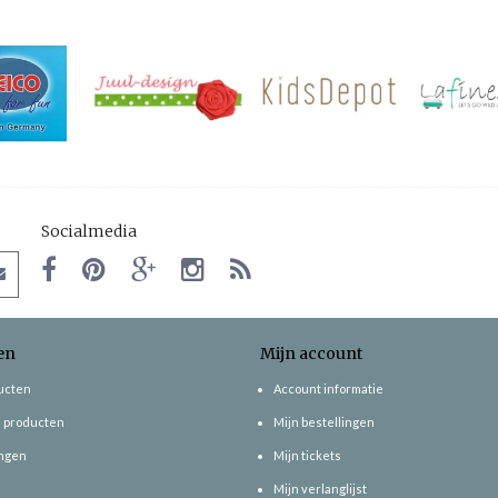
Socialmedia
en
Mijn account
ducten
Account informatie
 producten
Mijn bestellingen
ngen
Mijn tickets
Mijn verlanglijst