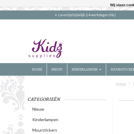
Wij slaan coo
Levertijd tijdelijk 2-4 werkdagen (NL)
HOME
NIEUW
KINDERLAMPEN
MUURSTICKE
Home
CATEGORIEËN
Nieuw
Kinderlampen
Muurstickers