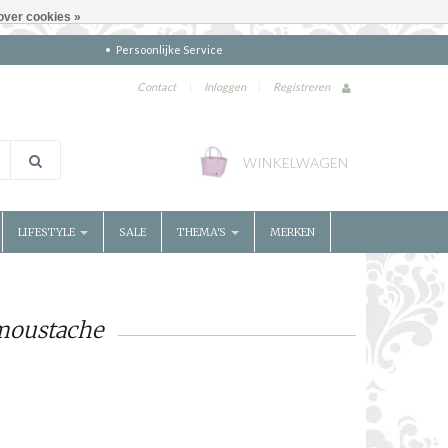
over cookies »
Persoonlijke Service
Contact
|
Inloggen
|
Registreren
WINKELWAGEN
LIFESTYLE
SALE
THEMA'S
MERKEN
moustache