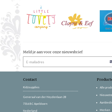
Meld je aan voor onze nieuwsbrief
Contact
Product
Kidzsupplies
Alle pro
Nieuwste
Generaal van der Heydenlaan 28
Aanbiedi
7316 BC
Apeldoorn
Merken
Nederland