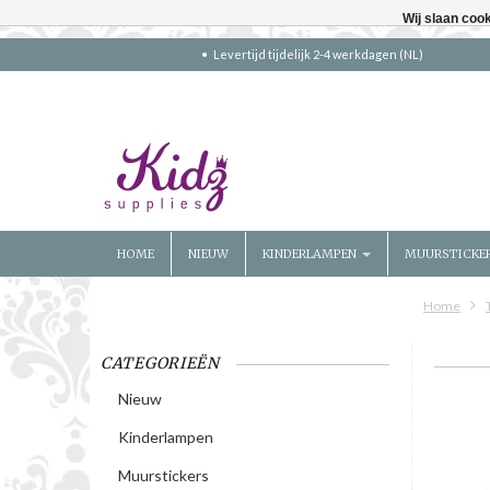
Wij slaan coo
Levertijd tijdelijk 2-4 werkdagen (NL)
HOME
NIEUW
KINDERLAMPEN
MUURSTICKE
Home
CATEGORIEËN
Nieuw
Kinderlampen
Muurstickers