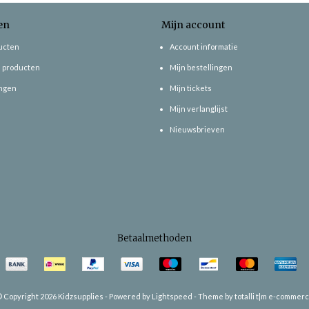
en
Mijn account
ducten
Account informatie
 producten
Mijn bestellingen
ngen
Mijn tickets
Mijn verlanglijst
Nieuwsbrieven
Betaalmethoden
 Copyright 2026 Kidzsupplies -
Powered by
Lightspeed
-
Theme by totalli t|m e-commer