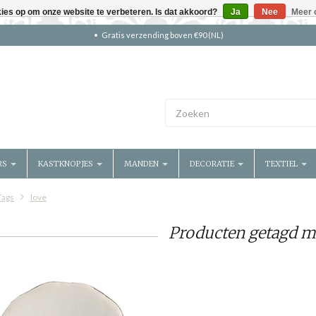
kies op om onze website te verbeteren. Is dat akkoord?
Ja
Nee
Meer 
Gratis verzending boven €90 (NL)
RS
KASTKNOPJES
MANDEN
DECORATIE
TEXTIEL
Tags
love
Producten getagd m