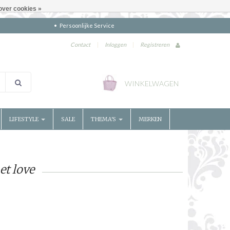
over cookies »
Persoonlijke Service
Contact
|
Inloggen
|
Registreren
WINKELWAGEN
LIFESTYLE
SALE
THEMA'S
MERKEN
et love