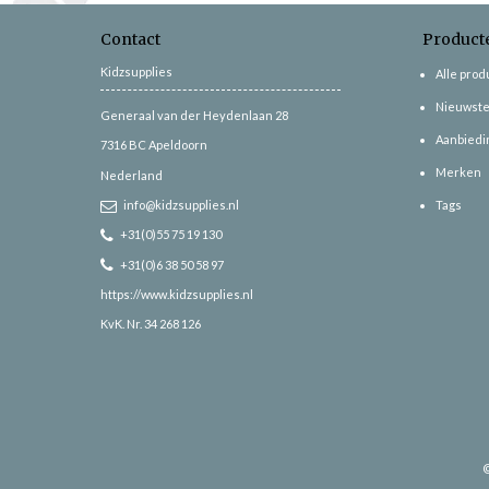
Contact
Product
Kidzsupplies
Alle pro
Nieuwste
Generaal van der Heydenlaan 28
Aanbiedi
7316 BC
Apeldoorn
Merken
Nederland
info@kidzsupplies.nl
Tags
+31(0)55 75 19 130
+31(0)6 38 50 58 97
https://www.kidzsupplies.nl
KvK. Nr. 34 268 126
©