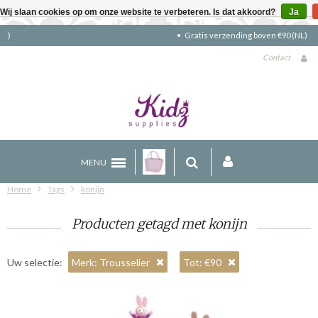
Wij slaan cookies op om onze website te verbeteren. Is dat akkoord?
Ja
Gratis verzending boven €90 (NL)
Contact
MENU
Home
Tags
konijn
Producten getagd met konijn
Uw selectie:
Merk: Trousselier
Tot: €90