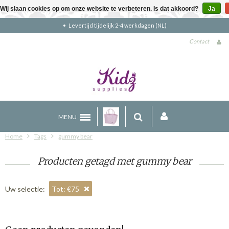
Wij slaan cookies op om onze website te verbeteren. Is dat akkoord?
Ja
Levertijd tijdelijk 2-4 werkdagen (NL)
Contact
MENU
Home
Tags
gummy bear
Producten getagd met gummy bear
Uw selectie:
Tot: €75