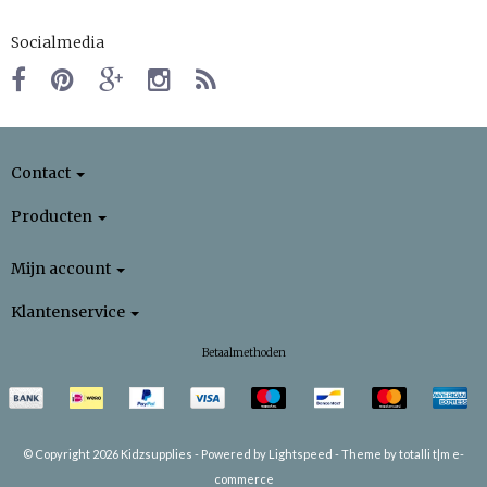
Socialmedia
Contact
Producten
Mijn account
Klantenservice
Betaalmethoden
© Copyright 2026 Kidzsupplies -
Powered by
Lightspeed
-
Theme by totalli t|m e-
commerce