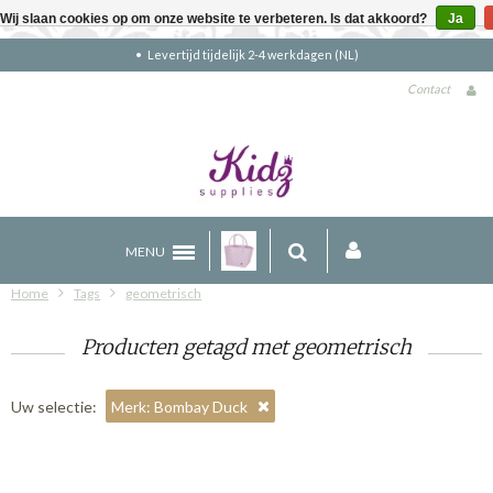
Wij slaan cookies op om onze website te verbeteren. Is dat akkoord?
Ja
en (NL)
Gratis verzending boven €90 (NL
Contact
MENU
Home
Tags
geometrisch
Producten getagd met geometrisch
Uw selectie:
Merk: Bombay Duck