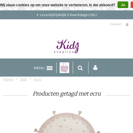
Wij slaan cookies op om onze website te verbeteren. Is dat akkoord?
Ja
Levertijd tijdelijk 2-4 werkdagen (NL)
Contact
MENU
Home
Tags
ecru
Producten getagd met ecru