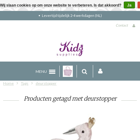
Wij slaan cookies op om onze website te verbeteren. Is dat akkoord?
Ja
tijd tijdelijk 2-4 werkdagen (NL)
Gratis
Contact
MENU
Home
Tags
deurstopper
Producten getagd met deurstopper