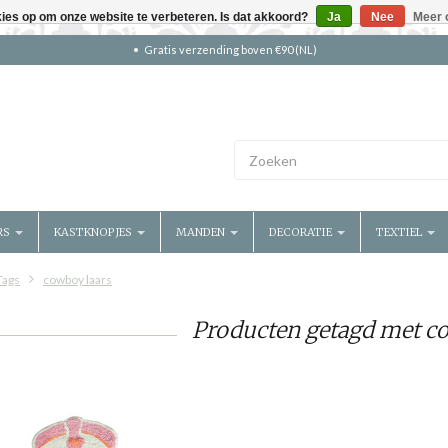
kies op om onze website te verbeteren. Is dat akkoord?
Ja
Nee
Meer 
Gratis verzending boven €90 (NL)
RS
KASTKNOPJES
MANDEN
DECORATIE
TEXTIEL
Tags
cowboy laars
Producten getagd met c