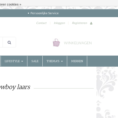
over cookies »
Persoonlijke Service
Contact
|
Inloggen
|
Registreren
WINKELWAGEN
LIFESTYLE
SALE
THEMA'S
MERKEN
owboy laars