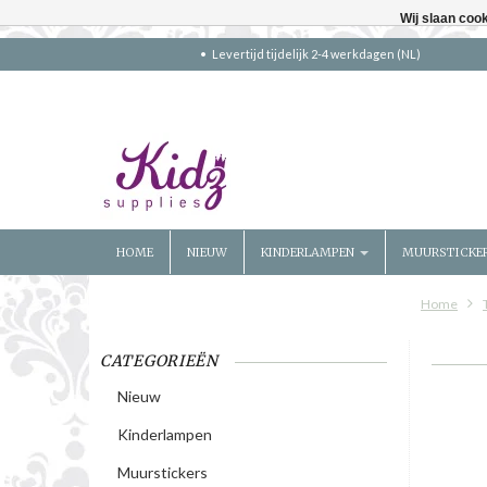
Wij slaan coo
Levertijd tijdelijk 2-4 werkdagen (NL)
HOME
NIEUW
KINDERLAMPEN
MUURSTICKE
Home
CATEGORIEËN
Nieuw
Kinderlampen
Muurstickers