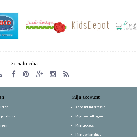
Socialmedia
en
Mijn account
ducten
Account informatie
 producten
Mijn bestellingen
ngen
Mijn tickets
Mijn verlanglijst