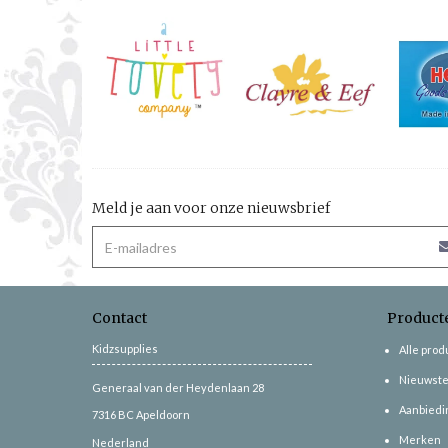
Meld je aan voor onze nieuwsbrief
Contact
Product
Kidzsupplies
Alle pro
Nieuwste
Generaal van der Heydenlaan 28
Aanbiedi
7316 BC
Apeldoorn
Merken
Nederland