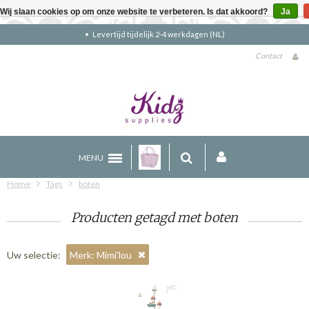
Wij slaan cookies op om onze website te verbeteren. Is dat akkoord?
Ja
Levertijd tijdelijk 2-4 werkdagen (NL)
Contact
MENU
Home
Tags
boten
Producten getagd met boten
Uw selectie:
Merk: Mimi'lou