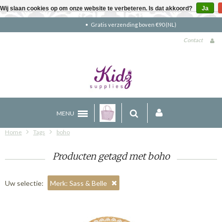
Wij slaan cookies op om onze website te verbeteren. Is dat akkoord?
Ja
Gratis verzending boven €90 (NL)
Contact
MENU
Home
Tags
boho
Producten getagd met boho
Uw selectie:
Merk: Sass & Belle