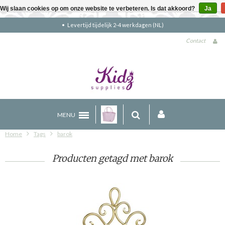
Wij slaan cookies op om onze website te verbeteren. Is dat akkoord?
Ja
kdagen (NL)
Gratis verzending boven €90
Contact
MENU
Home
Tags
barok
Producten getagd met barok