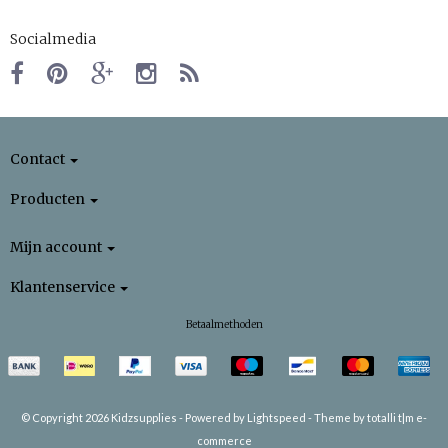
Socialmedia
Contact
Producten
Mijn account
Klantenservice
Betaalmethoden
© Copyright 2026 Kidzsupplies -
Powered by
Lightspeed
-
Theme by totalli t|m e-
commerce