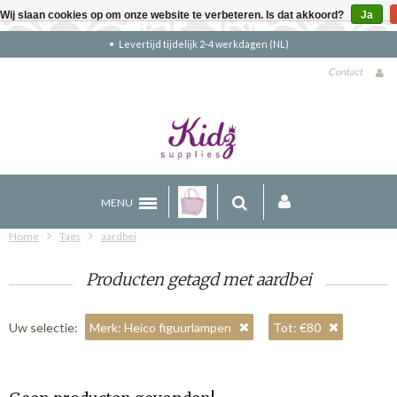
Wij slaan cookies op om onze website te verbeteren. Is dat akkoord?
Ja
Levertijd tijdelijk 2-4 werkdagen (NL)
Contact
MENU
Home
Tags
aardbei
Producten getagd met aardbei
Uw selectie:
Merk: Heico figuurlampen
Tot: €80