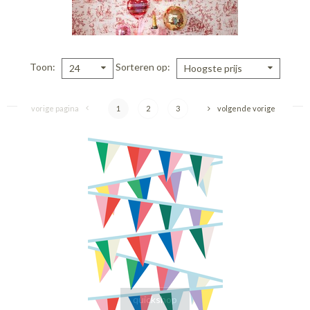
Toon
Sorteren op
24
Hoogste prijs
vorige pagina
1
2
3
volgende vorige
quickshop