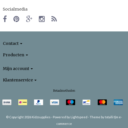
Socialmedia
Contact
Producten
Mijn account
Klantenservice
Betaalmethoden
© Copyright 2026 Kidzsupplies -
Powered by
Lightspeed
-
Theme by totalli t|m e-
commerce