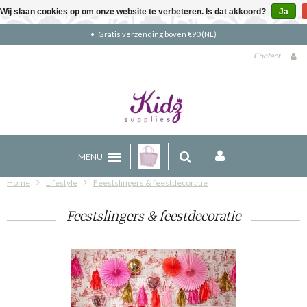
Wij slaan cookies op om onze website te verbeteren. Is dat akkoord?
Ja
Gratis verzending boven €90 (NL)
Contact
MENU
Home
Lifestyle
Feestslingers & feestdecoratie
Feestslingers & feestdecoratie