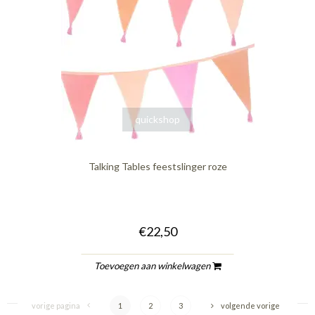
quickshop
Talking Tables feestslinger roze
€22,50
Toevoegen aan winkelwagen
vorige pagina
1
2
3
volgende vorige