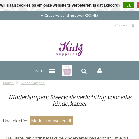
Wij slaan cookies op om onze website te verbeteren. Is dat akkoord?
Ja
Gratis verzending boven €90 (NL)
Contact
MENU
Home
Kinderlampen
Kinderlampen: Sfeervolle verlichting voor elke
kinderkamer
Uw selectie:
Merk: Trousselier
De juiste verlichting maakt de kinderkamer pas echt af. Of je nu